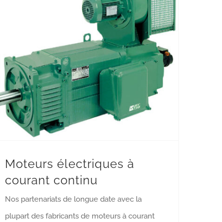
Moteurs électriques à courant continu
Moteurs électriques à courant continu
Moteurs électriques à
courant continu
Nos partenariats de longue date avec la
plupart des fabricants de moteurs à courant