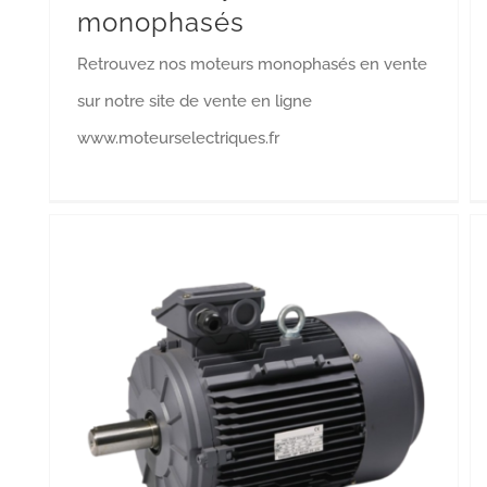
monophasés
Retrouvez nos moteurs monophasés en vente
sur notre site de vente en ligne
www.moteurselectriques.fr
Moteurs asynchrones triphasés carcasse aluminium
Moteurs électriques Aluminium 4 pôles