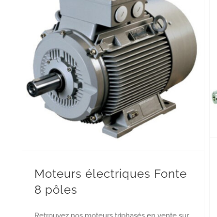
Moteurs électriques
Moteurs électriques Fonte
8 pôles
Retrouvez nos moteurs triphasés en vente sur