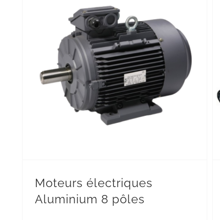
Moteurs électriques Aluminium 8 pôles
Moteurs électriques
Aluminium 8 pôles