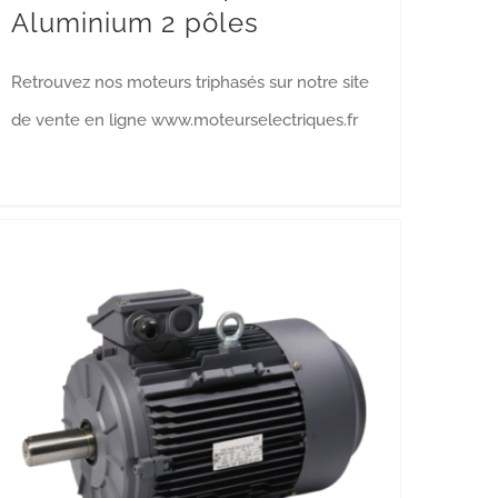
Aluminium 2 pôles
Retrouvez nos moteurs triphasés sur notre site
de vente en ligne www.moteurselectriques.fr
Moteurs électriques Aluminium 6 pôles