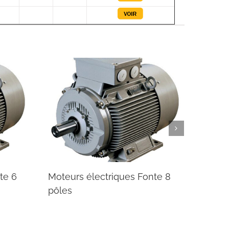
teurs électriques Fonte 8
Moteurs asynchron
les
monophasés