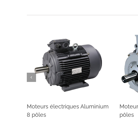
eurs électriques Aluminium
Moteurs électriques 
ôles
pôles