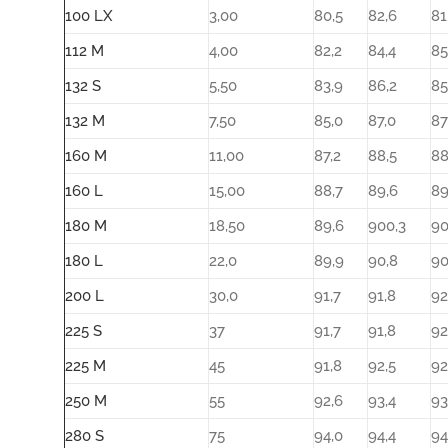
100 LX
3,00
80,5
82,6
81
112 M
4,00
82,2
84,4
85
132 S
5,50
83,9
86,2
85
132 M
7,50
85,0
87,0
87
160 M
11,00
87,2
88,5
88
160 L
15,00
88,7
89,6
89
180 M
18,50
89,6
900,3
90
180 L
22,0
89,9
90,8
90
200 L
30,0
91,7
91,8
92
225 S
37
91,7
91,8
92
225 M
45
91,8
92,5
92
250 M
55
92,6
93,4
93
280 S
75
94,0
94,4
94