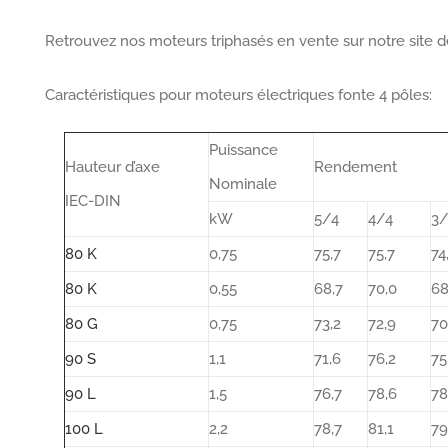
Retrouvez nos moteurs triphasés en vente sur notre site 
Caractéristiques pour moteurs électriques fonte 4 pôles:
Puissance
Hauteur d’axe
Rendement
Nominale
IEC-DIN
kW
5/4
4/4
3/
80 K
0,75
75,7
75,7
74
80 K
0,55
68,7
70,0
68
80 G
0,75
73,2
72,9
70
90 S
1,1
71,6
76,2
75
90 L
1,5
76,7
78,6
78
100 L
2,2
78,7
81,1
79