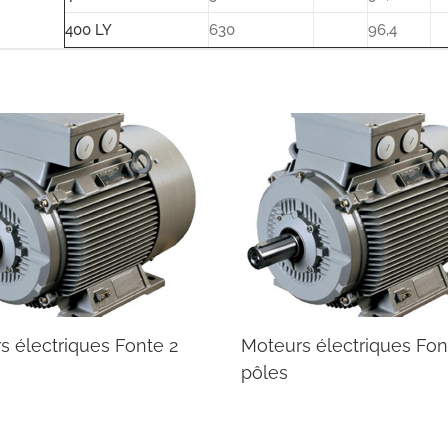
400 LY
630
96,4
Fonte 2
Moteurs électriques Fonte 6
Mo
pôles
pô