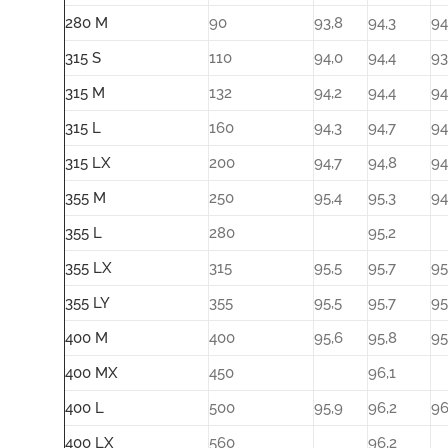
280 M
90
93,8
94,3
94
315 S
110
94,0
94,4
93
315 M
132
94,2
94,4
94
315 L
160
94,3
94,7
94
315 LX
200
94,7
94,8
94
355 M
250
95,4
95,3
94
355 L
280
95,2
355 LX
315
95,5
95,7
95
355 LY
355
95,5
95,7
95
400 M
400
95,6
95,8
95
400 MX
450
96,1
400 L
500
95,9
96,2
96
400 LX
560
96,2