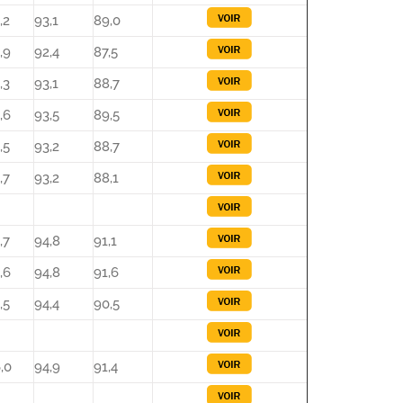
,2
93,1
89,0
,9
92,4
87,5
,3
93,1
88,7
,6
93,5
89,5
,5
93,2
88,7
,7
93,2
88,1
,7
94,8
91,1
,6
94,8
91,6
,5
94,4
90,5
,0
94,9
91,4