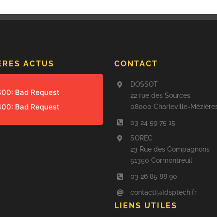
ÈRES ACTUS
CONTACT
DOSSOT
 400: Bad Request
22 rue des Sources
 400: Bad Request
08000 Charleville-Mézière
03 24 59 75 15
SOREC
23 Rue des Compagnons
51350 Cormontreuil
03 26 85 88 90
contact[@]dsptech.fr
LIENS UTILES