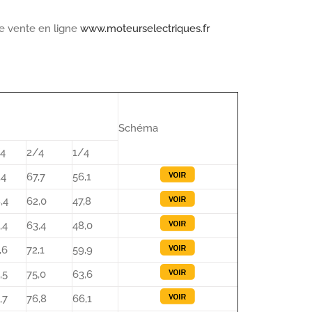
de vente en ligne
www.moteurselectriques.fr
Schéma
4
2/4
1/4
,4
67,7
56,1
,4
62,0
47,8
,4
63,4
48,0
,6
72,1
59,9
,5
75,0
63,6
,7
76,8
66,1