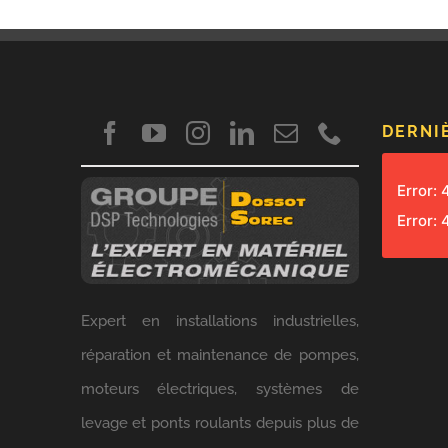
DERNI
Error:
Error:
Expert en installations industrielles,
réparation et maintenance de pompes,
moteurs électriques, systèmes de
levage et ponts roulants depuis plus de