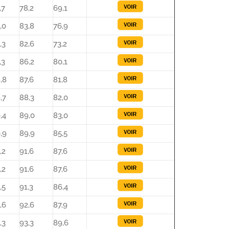
,7
78,2
69,1
,0
83,8
76,9
,3
82,6
73,2
,3
86,2
80,1
,8
87,6
81,8
,7
88,3
82,0
,4
89,0
83,0
,9
89,9
85,5
,2
91,6
87,6
,2
91,6
87,6
,5
91,3
86,4
,6
92,6
87,9
,3
93,3
89,6