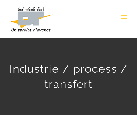
Passer
au
contenu
Industrie / process /
transfert