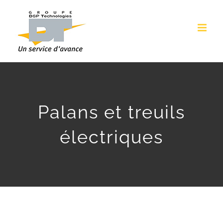
Passer
au
contenu
Palans et treuils
électriques